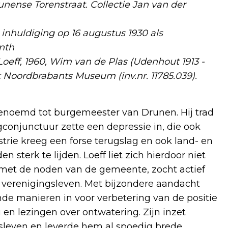
nense Torenstraat. Collectie Jan van der
 inhuldiging op 16 augustus 1930 als
nth
oeff, 1960, Wim van de Plas (Udenhout 1913 -
t Noordbrabants Museum (inv.nr. 11785.039).
benoemd tot burgemeester van Drunen. Hij trad
gconjunctuur zette een depressie in, die ook
trie kreeg een forse terugslag en ook land- en
 sterk te lijden. Loeff liet zich hierdoor niet
 met de noden van de gemeente, zocht actief
 verenigingsleven. Met bijzondere aandacht
nde manieren in voor verbetering van de positie
 en lezingen over ontwatering. Zijn inzet
gsleven en leverde hem al spoedig brede