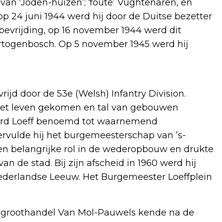
an ‘Joden-huizen’; ‘foute’ Vughtenaren, en
r op 24 juni 1944 werd hij door de Duitse bezetter
bevrijding, op 16 november 1944 werd dit
rtogenbosch. Op 5 november 1945 werd hij
jd door de 53e (Welsh) Infantry Division.
 het leven gekomen en tal van gebouwen
werd Loeff benoemd tot waarnemend
ervulde hij het burgemeesterschap van ’s-
een belangrijke rol in de wederopbouw en drukte
an de stad. Bij zijn afscheid in 1960 werd hij
ederlandse Leeuw. Het Burgemeester Loeffplein
sgroothandel Van Mol-Pauwels kende na de