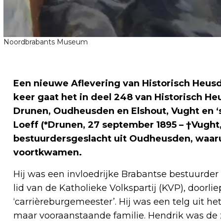
Noordbrabants Museum
Een nieuwe Aflevering van Historisch Heus
keer gaat het in deel 248 van Historisch H
Drunen, Oudheusden en Elshout, Vught en ‘
Loeff (*Drunen, 27 september 1895 – †Vught
bestuurdersgeslacht uit Oudheusden, waaru
voortkwamen.
Hij was een invloedrijke Brabantse bestuurder i
lid van de Katholieke Volkspartij (KVP), doorli
‘carrièreburgemeester’. Hij was een telg uit het
maar vooraanstaande familie. Hendrik was de 