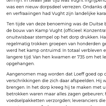
termijn. In twaalf jaar tijd was Vught ingrijp
was een nieuw dorpsdeel verrezen. Ondanks de
en verfraaiingen had Vught zijn landelijke kar
Ten tijde van deze benoeming was de Duitse 
de bouw van Kamp Vught (officieel: Konzentr
onuitwisbaar stempel op het dorp drukken. Ha
regelmatig trokken groepen van honderden g
werd het kamp ontruimd. In totaal verbleven er
langere tijd. Van hen kwamen er 735 om het le
opgehangen.
Aangenomen mag worden dat Loeff goed op d
verschrikkingen die zich daar afspeelden. Hij 
brengen. In het dorp kreeg hij te maken met u
betrokken waren maar alles zagen gebeuren; h
voedselpakketten verzorgden; leveranciers die