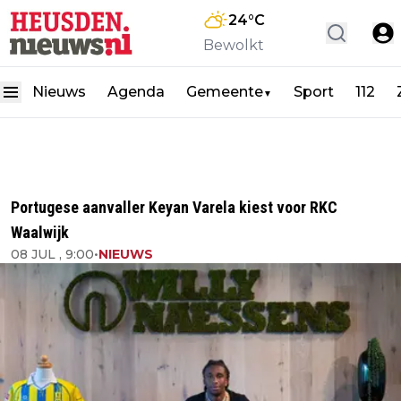
24
°C
Bewolkt
Nieuws
Agenda
Gemeente
Sport
112
▼
Portugese aanvaller Keyan Varela kiest voor RKC
Waalwijk
08 JUL , 9:00
•
NIEUWS