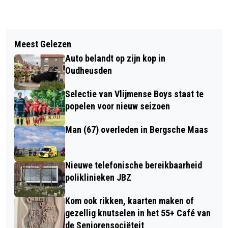
Vorig artikel
Volgend artikel
NIEUWS VAN PROTESTANTSE KERK
Meest Gelezen
WEEK VAN DE SCHILDKLIER 2026 -
DRUNEN
Auto belandt op zijn kop in
WAT IS ER TE DOEN IN NOORD
Oudheusden
BRABANT?
Selectie van Vlijmense Boys staat te
popelen voor nieuw seizoen
Man (67) overleden in Bergsche Maas
Nieuwe telefonische bereikbaarheid
poliklinieken JBZ
Kom ook rikken, kaarten maken of
gezellig knutselen in het 55+ Café van
de Seniorensociëteit