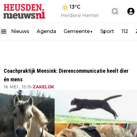
13
°C
Heldere Hemel
Nieuws
Agenda
Gemeente
Sport
112
▼
Coachpraktijk Mensink: Dierencommunicatie heelt dier
én mens
16 MEI , 15:15
•
ZAKELIJK