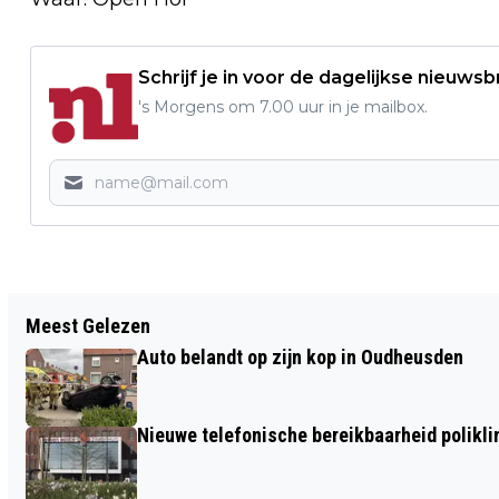
Schrijf je in voor de dagelijkse nieuwsb
's Morgens om 7.00 uur in je mailbox.
Vorig artikel
Meest Gelezen
DE JAARLIJKSE DAGREIS VAN KBO
Auto belandt op zijn kop in Oudheusden
NIEUWKUIJK DOOR BRABANT
Nieuwe telefonische bereikbaarheid polikl