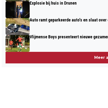
Explosie bij huis in Drunen
Auto ramt geparkeerde auto's en slaat over
Vlijmense Boys presenteert nieuwe gezame
Meer a