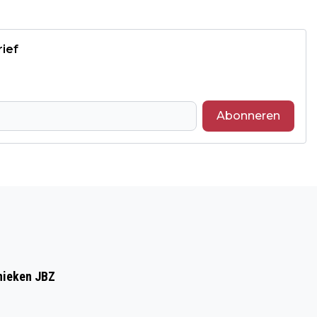
rief
Abonneren
Volgend artikel
COACHPRAKTIJK MENSINK:
DIERENCOMMUNICATIE HEELT DIER ÉN
MENS
inieken JBZ