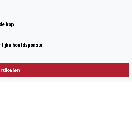
 de kop
nlijke hoofdsponsor
rtikelen