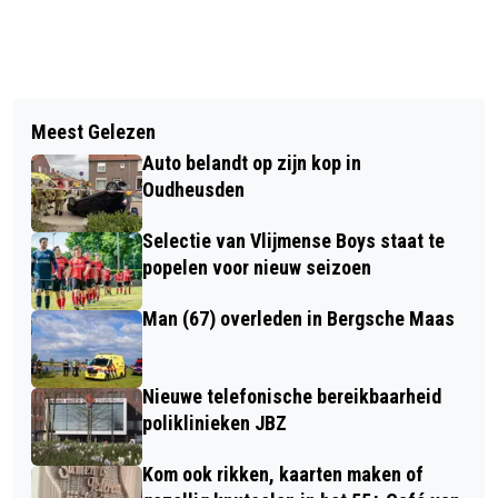
Vorig artikel
Volgend artikel
ZONDAG 28 JUNI WORDT EEN
Meest Gelezen
WEKELIJKSE KERKBERICHTEN
FEESTDAG IN VLIJMEN: DRIE
Auto belandt op zijn kop in
PAROCHIE HEILIGE AUGUSTINUS
ACTIVITEITEN OP STEENWORP
Oudheusden
AFSTAND VAN ELKAAR
Selectie van Vlijmense Boys staat te
popelen voor nieuw seizoen
Man (67) overleden in Bergsche Maas
Nieuwe telefonische bereikbaarheid
poliklinieken JBZ
Kom ook rikken, kaarten maken of