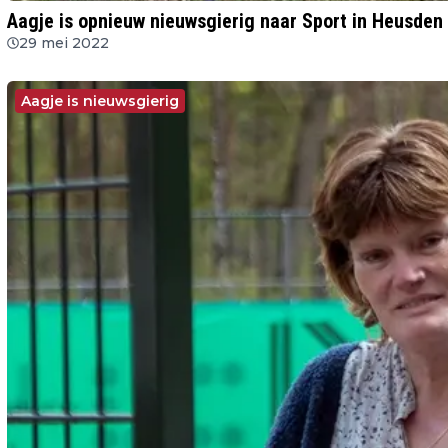
Aagje is opnieuw nieuwsgierig naar Sport in Heusden
29 mei 2022
Aagje is nieuwsgierig