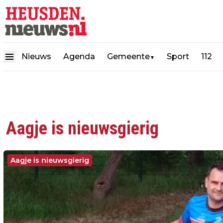
Nieuws
Agenda
Gemeente
Sport
112
▼
Aagje is nieuwsgierig
Aagje is nieuwsgierig