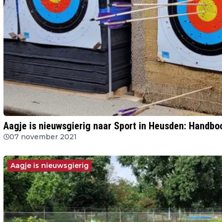
Aagje is nieuwsgierig naar Sport in Heusden: Handb
07 november 2021
Aagje is nieuwsgierig