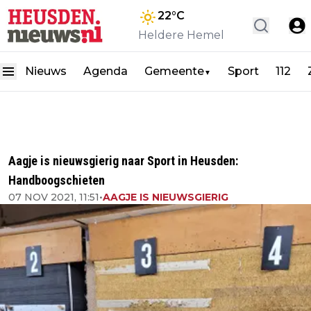
22
°C
Heldere Hemel
Nieuws
Agenda
Gemeente
Sport
112
▼
Aagje is nieuwsgierig naar Sport in Heusden:
Handboogschieten
07 NOV 2021, 11:51
•
AAGJE IS NIEUWSGIERIG