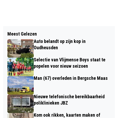
Vorig artikel
Volgend artikel
DORPSWANDELING VLIJMEN-
Meest Gelezen
INSCHIJVING KUIJKSE STRATENLOOP
MELIESTRAAT ZONDAG 14 NOVEMBER
Auto belandt op zijn kop in
2022 GESTART
Oudheusden
Selectie van Vlijmense Boys staat te
popelen voor nieuw seizoen
Man (67) overleden in Bergsche Maas
Nieuwe telefonische bereikbaarheid
poliklinieken JBZ
Kom ook rikken, kaarten maken of