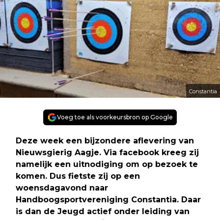
Constantia
Voeg toe als voorkeursbron op Google
Deze week een bijzondere aflevering van
Nieuwsgierig Aagje. Via facebook kreeg zij
namelijk een uitnodiging om op bezoek te
komen. Dus fietste zij op een
woensdagavond naar
Handboogsportvereniging Constantia. Daar
is dan de Jeugd actief onder leiding van