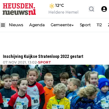
12
°C
Heldere Hemel
Nieuws
Agenda
Gemeente
Sport
112
▼
Inschijving Kuijkse Stratenloop 2022 gestart
07 NOV 2021, 13:02
•
SPORT