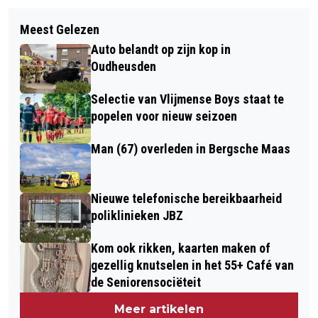
Volgend artikel
AAGJE IS NIEUWSGIERIG NAAR
Meest Gelezen
VOOR EEN TOEKOMST ZONDER
SPORT IN HEUSDEN:
Auto belandt op zijn kop in
DEMENTIE
HANDBOOGSCHIETEN
Oudheusden
Selectie van Vlijmense Boys staat te
popelen voor nieuw seizoen
Man (67) overleden in Bergsche Maas
Nieuwe telefonische bereikbaarheid
poliklinieken JBZ
Kom ook rikken, kaarten maken of
gezellig knutselen in het 55+ Café van
de Seniorensociëteit
Meer artikelen