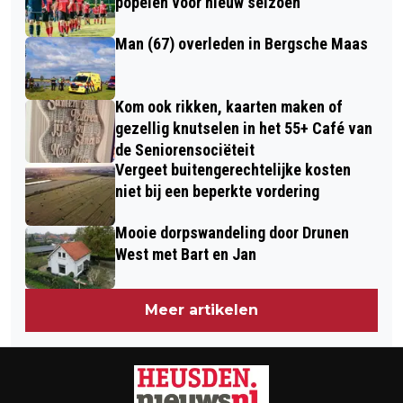
KANKER
popelen voor nieuw seizoen
Man (67) overleden in Bergsche Maas
Kom ook rikken, kaarten maken of
gezellig knutselen in het 55+ Café van
de Seniorensociëteit
Vergeet buitengerechtelijke kosten
niet bij een beperkte vordering
Mooie dorpswandeling door Drunen
West met Bart en Jan
Meer artikelen