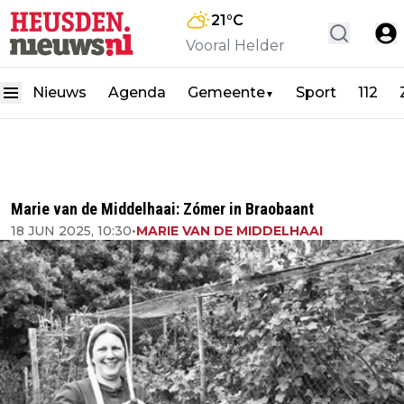
21
°C
Vooral Helder
Nieuws
Agenda
Gemeente
Sport
112
▼
Marie van de Middelhaai: Zómer in Braobaant
18 JUN 2025, 10:30
•
MARIE VAN DE MIDDELHAAI