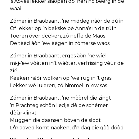
’s Aoves lekker slaopen op ‘nen hoibèèrg in de
waai
Zómer in Braobaant, ‘ne middeg nàòr de dúín
Of lekker op ’n bekske bè Anna’s in de túín
Toeren óver dèèken, zó neffe de Maos
De tèèd àòn ‘ew èègen in zómerse waos
Zómer in Braobaant, erges àòn ‘ne wíél
mi-j-‘ew vóéten in’t wàòter, verfrissing vèùr de
zíél
Kèèken nàòr wolken op ‘we rug in ’t gras
Lekker wè luieren, zó himmel in ‘ew sas
Zómer in Braobaant, ‘ne mèèrel die zingt
’n Prachteg schôn liedje dè de schémer
dèùrklinkt
Muggen die daansen bóven de slóòt
D’n aoved komt naoken, d’n dag die gàò dóòd