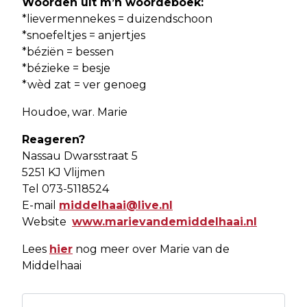
Woorden ùìt m’n woordeboek:
*lievermennekes = duizendschoon
*snoefeltjes = anjertjes
*béziën = bessen
*bézieke = besje
*wèd zat = ver genoeg
Houdoe, war. Marie
Reageren?
Nassau Dwarsstraat 5
5251 KJ Vlijmen
Tel 073-5118524
E-mail
middelhaai@live.nl
Website
www.marievandemiddelhaai.nl
Lees
hier
nog meer over Marie van de
Middelhaai