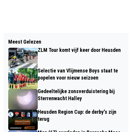
Vorig artikel
Volgend artikel
KEUKEN KAMPIOEN DIVISIE 8
Meest Gelezen
DOE MEE MET ONZE
AUGUSTUS VAN START
ZLM Tour komt vijf keer door Heusden
KLEURWEDSTRIJD!
Selectie van Vlijmense Boys staat te
popelen voor nieuw seizoen
Gedeeltelijke zonsverduistering bij
Sterrenwacht Halley
Heusden Region Cup: de derby's zijn
terug