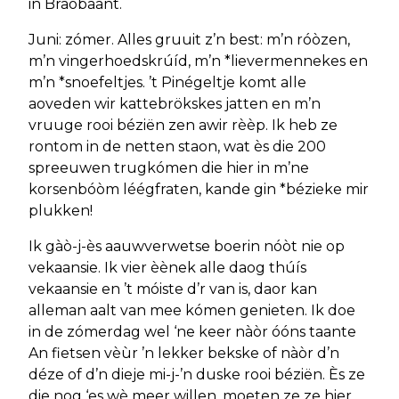
in Braobaant.
Juni: zómer. Alles gruuit z’n best: m’n róòzen,
m’n vingerhoedskrúíd, m’n *lievermennekes en
m’n *snoefeltjes. ’t Pinégeltje komt alle
aoveden wir kattebrökskes jatten en m’n
vruuge rooi béziën zen awir rèèp. Ik heb ze
rontom in de netten staon, wat ès die 200
spreeuwen trugkómen die hier in m’ne
korsenbóòm léégfraten, kande gin *bézieke mir
plukken!
Ik gàò-j-ès aauwverwetse boerin nóòt nie op
vekaansie. Ik vier èènek alle daog thúís
vekaansie en ’t móiste d’r van is, daor kan
alleman aalt van mee kómen genieten. Ik doe
in de zómerdag wel ‘ne keer nàòr óóns taante
An fietsen vèùr ’n lekker bekske of nàòr d’n
déze of d’n dieje mi-j-’n duske rooi béziën. Ès ze
die nog ‘es wè meer willen, moeten ze ze hier