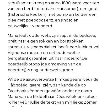
schuiframen kreeg en anno 1890 werd voorzien
van een herd (historische huiskamer), een geut
(historische keuken) met pomp en kelder, een
plee met poepdoos enz. en sindsdien
nauwelijks is veranderd.
Marie leeft ouderwets: zij slaapt in de bedstee,
breit haar eigen sokken en borstrokken,
spreekt ‘t Vlijmens dialect, heeft een kabinet vol
Vlijmense mutsen en eet ouderwetse
(vergeten) groenten uit haar moeshof.De
boerderijbiotoop (de omgeving van de
boerderij) is nog ouderwets groen.
Wilde de aauwverwetse filmkes gèère (vèùr de
Hàòrstéég: gaare) zíén, dan kande die op
Facebook vèènden gewóón onder de naom
Marie van de Middelhaai. Déés wèèk prizzeteer
ik hier vèùr jullie de tekst van m’n lieke: Zómer