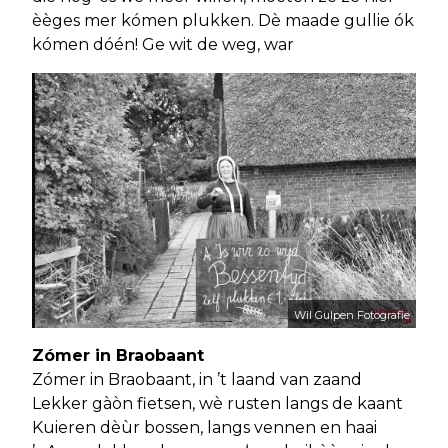
èèges mer kómen plukken. Dè maade gullie ók
kómen dóén! Ge wit de weg, war
Wil Gulpen Fotografie
Zómer in Braobaant
Zómer in Braobaant, in ’t laand van zaand
Lekker gàòn fietsen, wè rusten langs de kaant
Kuieren dèùr bossen, langs vennen en haai