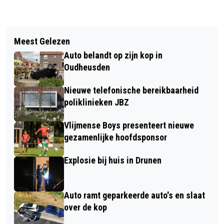
Vorig artikel
Volgend artikel
TWIRLERS SINT JAN STRALEN
Meest Gelezen
V.V. NIEUWKUIJK KAN KOMENDE
TIJDENS TV-OPTREDEN BIJ
Auto belandt op zijn kop in
ZATERDAG WEER DE
BNN/VARA
Oudheusden
GESCHIEDENISBOEKEN IN
Nieuwe telefonische bereikbaarheid
poliklinieken JBZ
Vlijmense Boys presenteert nieuwe
gezamenlijke hoofdsponsor
Explosie bij huis in Drunen
Auto ramt geparkeerde auto's en slaat
over de kop