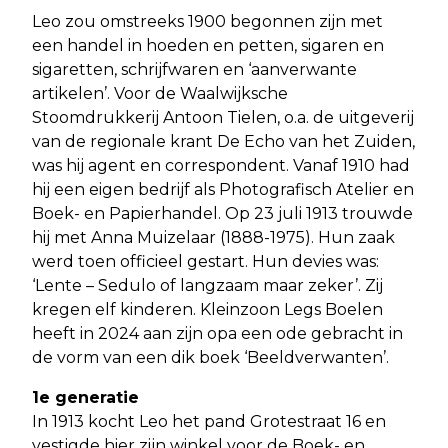
Leo zou omstreeks 1900 begonnen zijn met
een handel in hoeden en petten, sigaren en
sigaretten, schrijfwaren en ‘aanverwante
artikelen’. Voor de Waalwijksche
Stoomdrukkerij Antoon Tielen, o.a. de uitgeverij
van de regionale krant De Echo van het Zuiden,
was hij agent en correspondent. Vanaf 1910 had
hij een eigen bedrijf als Photografisch Atelier en
Boek- en Papierhandel. Op 23 juli 1913 trouwde
hij met Anna Muizelaar (1888-1975). Hun zaak
werd toen officieel gestart. Hun devies was:
‘Lente – Sedulo of langzaam maar zeker’. Zij
kregen elf kinderen. Kleinzoon Legs Boelen
heeft in 2024 aan zijn opa een ode gebracht in
de vorm van een dik boek ‘Beeldverwanten’.
1e generatie
In 1913 kocht Leo het pand Grotestraat 16 en
vestigde hier zijn winkel voor de Boek- en