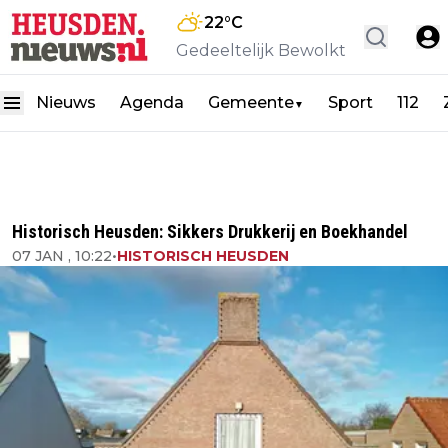
22
°C
Gedeeltelijk Bewolkt
Nieuws
Agenda
Gemeente
Sport
112
▼
Historisch Heusden: Sikkers Drukkerij en Boekhandel
07 JAN , 10:22
•
HISTORISCH HEUSDEN