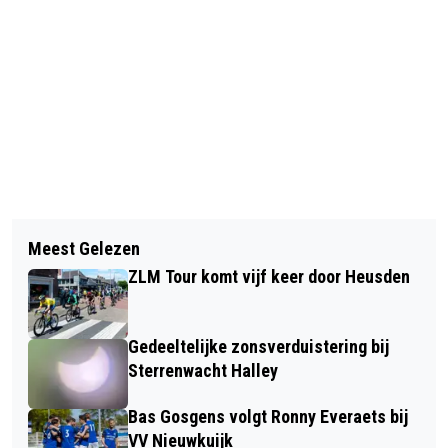
Vorig artikel
Volgend artikel
HEUSDENSE HELDEN: HET KUIJKS
Meest Gelezen
LEZING WSH: DE STER VAN
WEEKEND
ZLM Tour komt vijf keer door Heusden
BETHLEHEM
Gedeeltelijke zonsverduistering bij
Sterrenwacht Halley
Bas Gosgens volgt Ronny Everaets bij
VV Nieuwkuijk